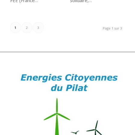
FEE (France…
Solidaire,…
1
2
3
Page 1 sur 3