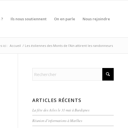
 ?
Ils nous soutiennent
On en parle
Nous rejoindre
 ici :
Accueil
/
Les éoliennes des Monts de l’Ain attirent les randonneurs
ARTICLES RÉCENTS
La fête des Ailes le 31 mai à Burdignes
Réunion d’informations à Marlhes