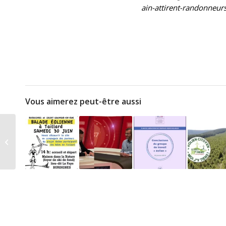
ain-attirent-randonneu
Vous aimerez peut-être aussi
Les Ailes de Taillard à
la fête de Burdignes
2017